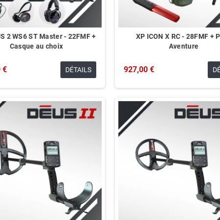
S 2 WS6 ST Master - 22FMF +
XP ICON X RC - 28FMF + 
Casque au choix
Aventure
 €
927,00 €
DÉTAILS
D