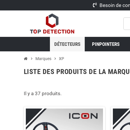
Besoin de con
DÉTECTEURS
PINPOINTERS
chevron_right
Marques
chevron_right
XP
LISTE DES PRODUITS DE LA MARQU
Il y a 37 produits.