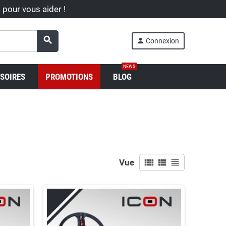
à pour vous aider !
search
person
Connexion
NEWS
SOIRES
PROMOTIONS
BLOG
view_comfy
view_list
view_headline
Vue