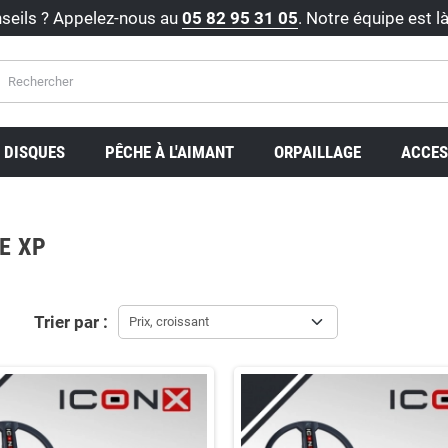
seils ? Appelez-nous au
05 82 95 31 05
. Notre équipe est l
DISQUES
PÊCHE À L'AIMANT
ORPAILLAGE
ACCES
E XP
Trier par :
Prix, croissant