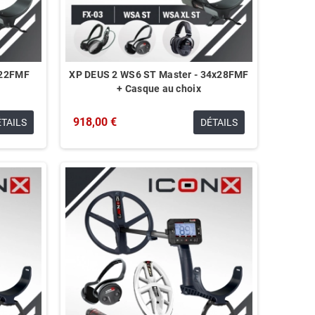
 22FMF
XP DEUS 2 WS6 ST Master - 34x28FMF
+ Casque au choix
918,00 €
ÉTAILS
DÉTAILS