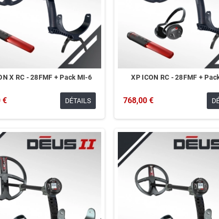
ON X RC - 28FMF + Pack MI-6
XP ICON RC - 28FMF + Pac
 €
768,00 €
DÉTAILS
D