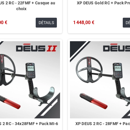
US 2 RC - 22FMF + Casque au
XP DEUS Gold RC + Pack Pr
choix
00 €
1 448,00 €
DÉTAILS
D
 2 RC - 34x28FMF + Pack MI-6
XP DEUS 2 RC - 28FMF + Pac