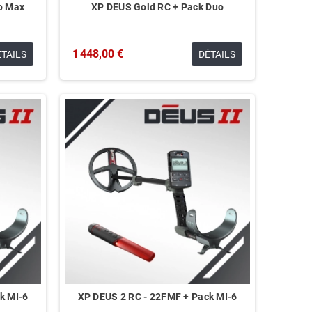
o Max
XP DEUS Gold RC + Pack Duo
1 448,00 €
ÉTAILS
DÉTAILS
k MI-6
XP DEUS 2 RC - 22FMF + Pack MI-6