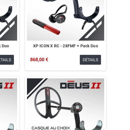
k Duo
XP ICON X RC - 28FMF + Pack Duo
868,00 €
ÉTAILS
DÉTAILS