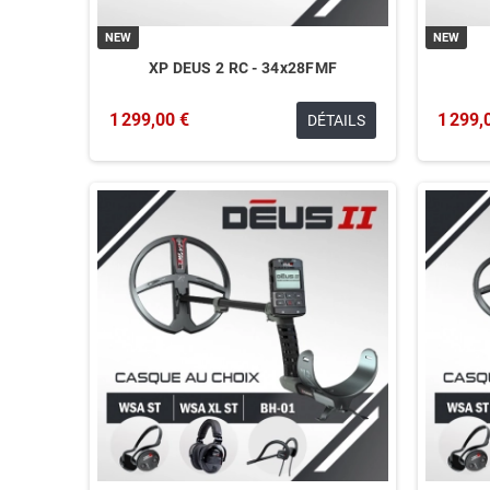
NEW
NEW
XP DEUS 2 RC - 34x28FMF
1 299,00 €
1 299,
DÉTAILS