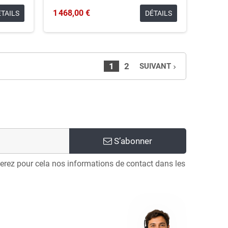
1 468,00 €
ÉTAILS
DÉTAILS
1
2
SUIVANT
navigate_next
S’abonner
erez pour cela nos informations de contact dans les