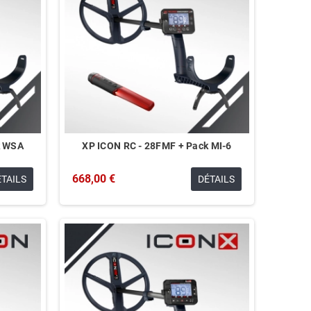
k WSA
XP ICON RC - 28FMF + Pack MI-6
668,00 €
ÉTAILS
DÉTAILS