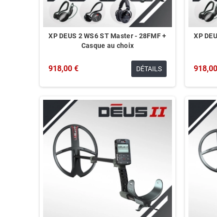
XP DEUS 2 WS6 ST Master - 28FMF +
XP DEU
Casque au choix
918,00 €
918,00
DÉTAILS