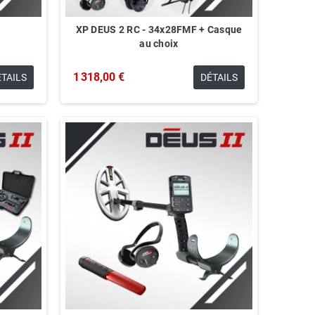
XP DEUS 2 RC - 34x28FMF + Casque
F
au choix
1 318,00 €
ÉTAILS
DÉTAILS