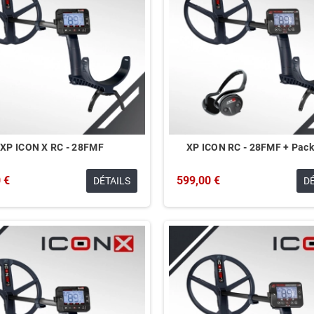
XP ICON X RC - 28FMF
XP ICON RC - 28FMF + Pac
 €
599,00 €
DÉTAILS
D