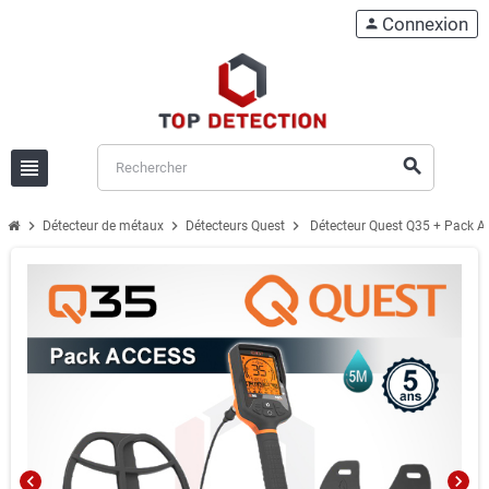
Connexion
person
view_headline
search
chevron_right
chevron_right
chevron_right
Détecteur de métaux
Détecteurs Quest
Détecteur Quest Q35 + Pack A
chevron_left
chevron_right