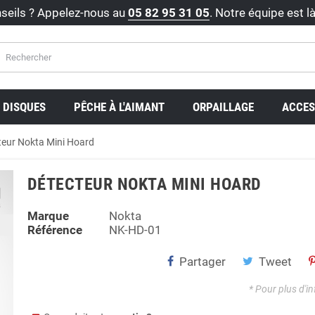
seils ? Appelez-nous au
05 82 95 31 05
. Notre équipe est l
DISQUES
PÊCHE À L'AIMANT
ORPAILLAGE
ACCES
teur Nokta Mini Hoard
DÉTECTEUR NOKTA MINI HOARD
Marque
Nokta
Référence
NK-HD-01
Partager
Tweet
* Pour plus d'i