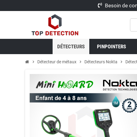
Besoin de con
DÉTECTEURS
PINPOINTERS
chevron_right
Détecteur de métaux
chevron_right
Détecteurs Nokta
chevron_right
Détec