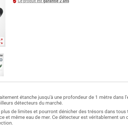
Ce produit est
garantie 2 ans
beenhere
ut_map
itement étanche jusqu'à une profondeur de 1 mètre dans l'e
illeurs détecteurs du marché.
 plus de limites et pourront dénicher des trésors dans tous
ouce et même eau de mer. Ce détecteur est véritablement un 
ction.