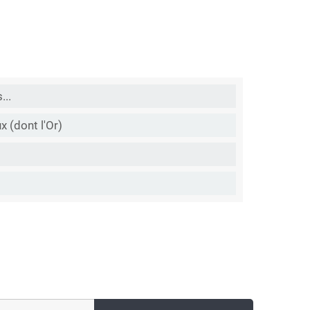
...
 (dont l'Or)