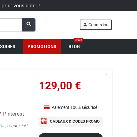
à pour vous aider !
search
person
Connexion
NEWS
SOIRES
PROMOTIONS
BLOG
129,00 €
Paiement 100% sécurisé
Pinterest
CADEAUX & CODES PROMO
nfos,
cliquez-ici
!