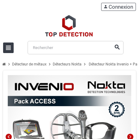
Connexion
person
view_headline
search
chevron_right
chevron_right
chevron_right
Détecteur de métaux
Détecteurs Nokta
Détecteur Nokta Invenio + Pa
chevron_left
chevron_right