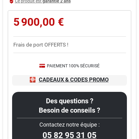
Ce produit est
garantie 2 ans
beenhere
5 900,00 €
Frais de port OFFERTS !
PAIEMENT 100% SÉCURISÉ
CADEAUX & CODES PROMO
Des questions ?
Besoin de conseils ?
Contactez notre équipe :
05 82 95 31 05