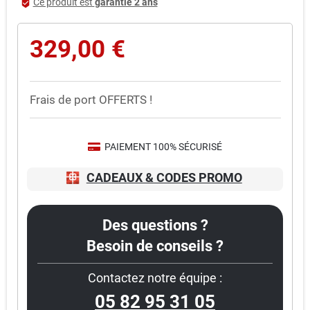
Ce produit est
garantie 2 ans
beenhere
329,00 €
Frais de port OFFERTS !
PAIEMENT 100% SÉCURISÉ
CADEAUX & CODES PROMO
Des questions ?
Besoin de conseils ?
Contactez notre équipe :
05 82 95 31 05