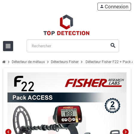
Connexion
person
view_headline
search
chevron_right
chevron_right
chevron_right
Détecteur de métaux
Détecteurs Fisher
Détecteur Fisher F22 + Pack 
chevron_left
chevron_right