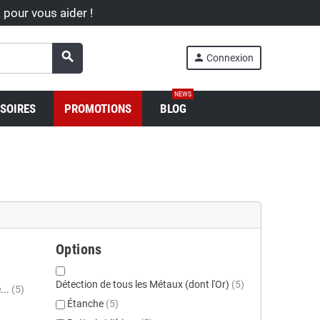
à pour vous aider !
search
person
Connexion
NEWS
SOIRES
PROMOTIONS
BLOG
Options
Détection de tous les Métaux (dont l'Or)
(5)
...
(5)
Étanche
(5)