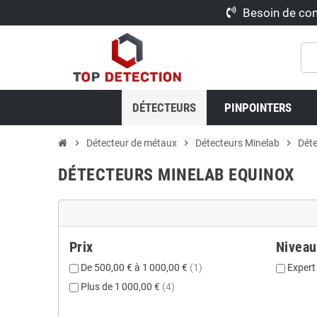
Besoin de con
DÉTECTEURS
PINPOINTERS
chevron_right
Détecteur de métaux
chevron_right
Détecteurs Minelab
chevron_right
Déte
DÉTECTEURS MINELAB EQUINOX
Prix
Niveau
De 500,00 € à 1 000,00 €
(1)
Exper
Plus de 1 000,00 €
(4)