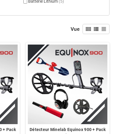
Batterie Lithium
(5)
view_comfy
view_list
view_headline
Vue
0 + Pack
Détecteur Minelab Equinox 900 + Pack