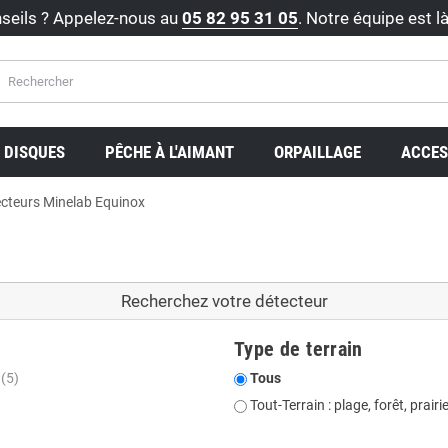
seils ? Appelez-nous au
05 82 95 31 05
. Notre équipe est l
DISQUES
PÊCHE À L'AIMANT
ORPAILLAGE
ACCES
cteurs Minelab Equinox
Recherchez votre détecteur
Type de terrain
t
(5)
Tous
Tout-Terrain : plage, forêt, prairie