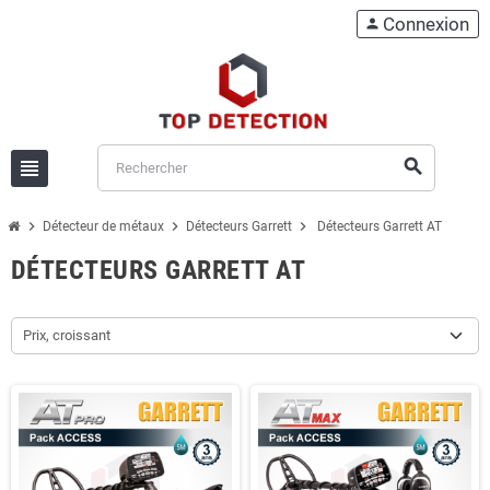
Connexion
person
view_headline
search
chevron_right
chevron_right
chevron_right
Détecteur de métaux
Détecteurs Garrett
Détecteurs Garrett AT
DÉTECTEURS GARRETT AT
Prix, croissant